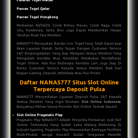
Pasaran Togel Macau
Pasran Togel Qatar
Pasran Togel Hongkong
Permainan 4d/3d/2d, Colok Bebas, Macau, Colok Naga, Colok
Jitu, Kombinasi, Serta Shio Juga Dapat Memberikan Hiasan
Taruhan Buat Para Member.
NANAS777 Merupakan Bandar Live Togel Yang Telah Dipercayai
Akan Layanan Ramah Serta Sopan Dengan Customer Service
24/7 Berpengalaman Yang Siap Melayani Semua Member Yang
Mengalami Kendala Atau Kesulitan Melakukan Pendaftaran
Togel Online. Ada Pun Beberapa Kendala Lain Juga Siap Di
Bantu Customer Service Kepada Semua Member, Baik Dari
Bagian Gaming, Deposit, Withdraw Atau Pun Promo.
Daftar NANAS777 Situs Slot Online
Terpercaya Deposit Pulsa
NANAS777 Menyediakan Layanan Deposit Pulsa 24/7 Kepada
Semua Member Yang Ingin Bermain
Slot Online Indonesia
.
Banyaknya Pilihan Variasi Provider Slot Online Terbaik Seperti
Slot Online Pragmatic Play
Pragmatic Play NANAS777 Adalah Penyedia Permainan Judi Slot
Online Terkemuka Yang Sudah Lama Malang Melintang Di
Industri Igaming, Pragmatic Play Menawarkan Berbagai Portfolio
Multi-Produk Sangat Inovatif, Sudah Teregulasi Memiliki