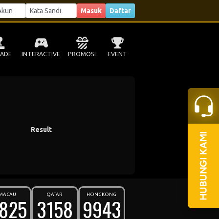
NGI KAMI DI NO WHATSAPP TERBARU BOSQUEE
Masuk
Daftar
ADE
INTERACTIVE
PROMOSI
EVENT
Result
MACAU
QATAR
HONGKONG
825
3158
9943