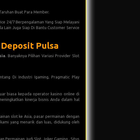
 Taruhan Buat Para Member.
ice 24/7 Berpengalaman Yang Siap Melayani
 Lain Juga Siap Di Bantu Customer Service
 Deposit Pulsa
sia
. Banyaknya Pilihan Variasi Provider Slot
ang Di Industri Igaming, Pragmatic Play
uar biasa kepada operator kasino online di
eningkatkan kinerja bisnis Anda dalam hal
nan slot ke Asia, pasar permainan dengan
kami yang menarik dan luas, didukung oleh
n Permainan Judi Slot, Joker Gaming , Situs