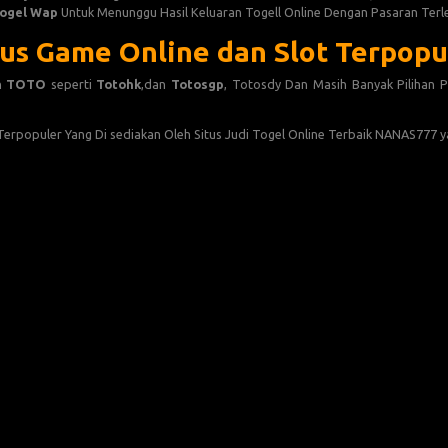
ogel Wap
Untuk Menunggu Hasil Keluaran Togell Online Dengan Pasaran Terl
tus Game Online dan Slot Terpopu
n
TOTO
seperti
Totohk
,dan
Totosgp
, Totosdy Dan Masih Banyak Pilihan 
erpopuler Yang Di sediakan Oleh Situs Judi Togel Online Terbaik NANAS777 ya