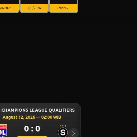
/8/2026
7/8/2026
7/8/2026
A CHAMPIONS LEAGUE QUALIFIERS
August 11, 2026 — 22:59 WIB
0 : 0
Next