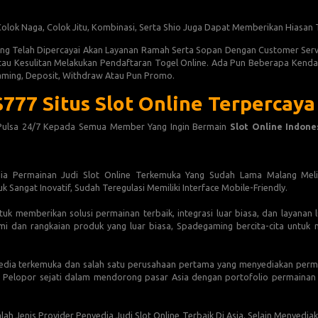
olok Naga, Colok Jitu, Kombinasi, Serta Shio Juga Dapat Memberikan Hiasan
g Telah Dipercayai Akan Layanan Ramah Serta Sopan Dengan Customer Serv
 Kesulitan Melakukan Pendaftaran Togel Online. Ada Pun Beberapa Kendala
ming, Deposit, Withdraw Atau Pun Promo.
77 Situs Slot Online Terpercaya
Pulsa 24/7 Kepada Semua Member Yang Ingin Bermain
Slot Online Indone
a Permainan Judi Slot Online Terkemuka Yang Sudah Lama Malang Melint
Sangat Inovatif, Sudah Teregulasi Memiliki Interface Mobile-Friendly.
 memberikan solusi permainan terbaik, integrasi luar biasa, dan layanan l
i dan rangkaian produk yang luar biasa, Spadegaming bercita-cita untuk m
ia terkemuka dan salah satu perusahaan pertama yang menyediakan permai
 Pelopor sejati dalam mendorong pasar Asia dengan portofolio permainan 
 Jenis Provider Penyedia Judi Slot Online Terbaik Di Asia. Selain Menyediaka