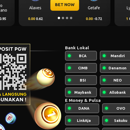
BET NOW
Slovan
bahce
Mjallby
Bodo
Bratislava
.87
0.5
0.83
-0.5
0.99
0.7
Bank Lokal
BCA
Mandiri
CIMB
Danamon
BSI
NEO
Maybank
Allobank
E Money & Pulsa
DANA
OVO
LinkAja
Sakuku