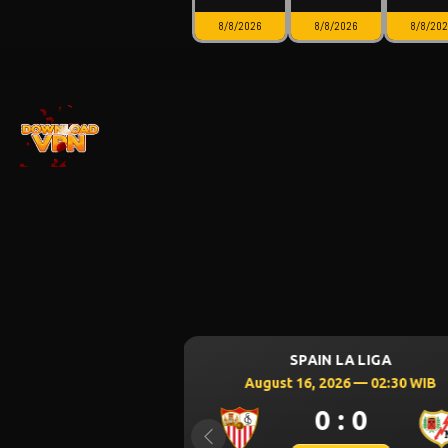
8/8/2026
8/8/2026
8/8/20
UEFA CHAMPIONS LEAGUE QUALIF
August 12, 2026 — 01:30 WIB
0 : 0
Previous