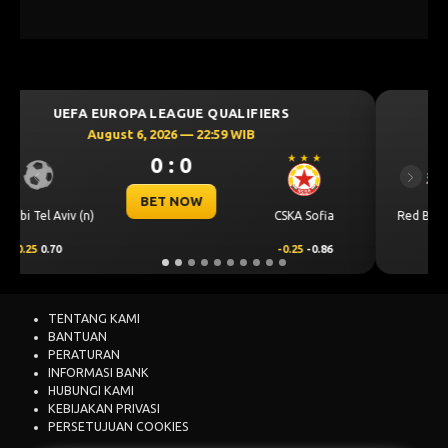
UEFA EUROPA LEAGUE QUALIFIERS
August 7, 2026 — 00:00 WIB
0 : 0
Previous
Next
BET NOW
Red Bull Salzburg
Pafos FC
1
0.90
-1
0.94
TENTANG KAMI
BANTUAN
PERATURAN
INFORMASI BANK