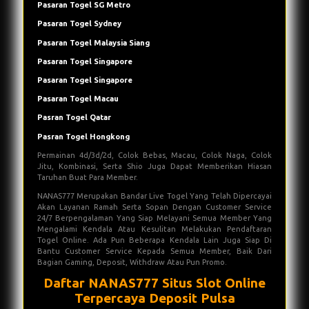
Pasaran Togel Toto Wuhan
Pasaran Togel Hongkong Siang
Pasaran Togel SG Metro
Pasaran Togel Sydney
Pasaran Togel Malaysia Siang
Pasaran Togel Singapore
Pasaran Togel Singapore
Pasaran Togel Macau
Pasran Togel Qatar
Pasran Togel Hongkong
Permainan 4d/3d/2d, Colok Bebas, Macau, Colok Naga, Colok
Jitu, Kombinasi, Serta Shio Juga Dapat Memberikan Hiasan
Taruhan Buat Para Member.
NANAS777 Merupakan Bandar Live Togel Yang Telah Dipercayai
Akan Layanan Ramah Serta Sopan Dengan Customer Service
24/7 Berpengalaman Yang Siap Melayani Semua Member Yang
Mengalami Kendala Atau Kesulitan Melakukan Pendaftaran
Togel Online. Ada Pun Beberapa Kendala Lain Juga Siap Di
Bantu Customer Service Kepada Semua Member, Baik Dari
Bagian Gaming, Deposit, Withdraw Atau Pun Promo.