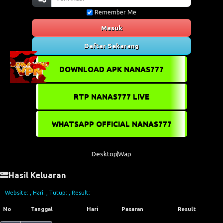
Remember Me
Masuk
Daftar Sekarang
DOWNLOAD APK NANAS777
RTP NANAS777 LIVE
WHATSAPP OFFICIAL NANAS777
Desktop
Wap
Hasil Keluaran
Website:
, Hari:
, Tutup:
, Result: