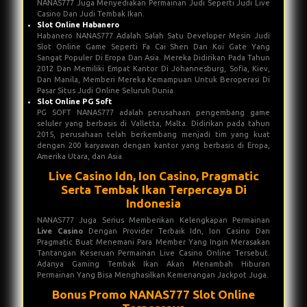
Joker123 Atau Joker Gaming NANAS777 Adalah Jenis Provider
Penyedia Judi Slot Online Terbaik Di Asia. Selain Menyediakan
Permainan Judi Slot, Joker Gaming , Situs Judi Online
NANAS777 Juga Menyediakan Permainan Judi Seperti Judi Live
Casino Dan Judi Tembak Ikan.
Slot Online Habanero
Habanero NANAS777 Adalah Salah Satu Developer Mesin Judi
Slot Online Game Seperti Fa Cai Shen Dan Koi Gate Yang
Sangat Populer Di Eropa Dan Asia. Mereka Didirikan Pada Tahun
2012 Dan Memiliki Empat Kantor Di Johannesburg, Sofia, Kiev,
Dan Manila, Memberi Mereka Kemampuan Untuk Beroperasi Di
Pasar Situs Judi Online Seluruh Dunia.
Slot Online PG Soft
PG SOFT NANAS777 adalah perusahaan pengembang game
seluler yang berbasis di Valletta, Malta. Didirikan pada tahun
2015, perusahaan telah berkembang menjadi tim yang kuat
dengan 200 karyawan dengan kantor yang berbasis di Eropa,
Amerika Utara, dan Asia.
Live Casino Idn, Ion Casino, Pragmatic
Serta Tembak Ikan Terpercaya Di
Indonesia
NANAS777 Juga Serius Memberikan Kelengkapan Permainan
Live Casino
Dengan Provider Terbaik Idn, Ion Casino Dan
Pragmatic Buat Menemani Para Member Yang Ingin Merasakan
Tantangan Keseruan Permainan Live Casino Online Tersebut.
Adanya Gaming Tembak Ikan Akan Menambah Hiburan