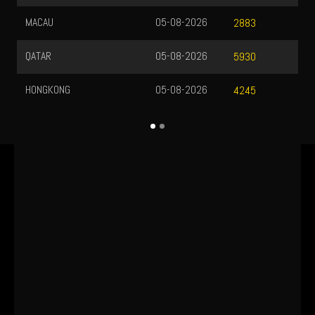
MALAYSIA
05-08-2026
1592
MACAU
05-08-2026
2883
QATAR
05-08-2026
5930
HONGKONG
05-08-2026
4245